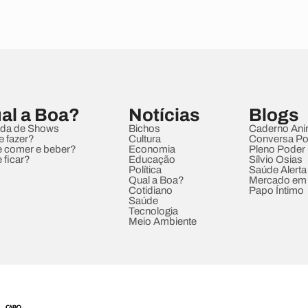
al a Boa?
Notícias
Blogs
da de Shows
Bichos
Caderno Ani
e fazer?
Cultura
Conversa Pol
 comer e beber?
Economia
Pleno Poder
 ficar?
Educação
Sílvio Osias
Política
Saúde Alerta
Qual a Boa?
Mercado em
Cotidiano
Papo Íntimo
Saúde
Tecnologia
Meio Ambiente