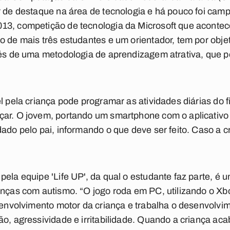
r de destaque na área de tecnologia e há pouco foi cam
13, competição de tecnologia da Microsoft que acontec
 de mais três estudantes e um orientador, tem por objeti
és de uma metodologia de aprendizagem atrativa, que poss
l pela criança pode programar as atividades diárias do 
çar. O jovem, portando um smartphone com o aplicativ
ado pelo pai, informando o que deve ser feito. Caso a c
pela equipe 'Life UP', da qual o estudante faz parte, 
anças com autismo. “O jogo roda em PC, utilizando o Xb
senvolvimento motor da criança e trabalha o desenvolvime
o, agressividade e irritabilidade. Quando a criança acab