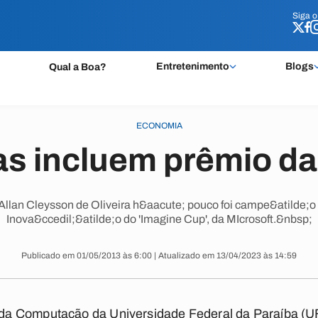
Siga 
Siga 
Entretenimento
Blogs
Qual a Boa?
ECONOMIA
s incluem prêmio da
llan Cleysson de Oliveira h&aacute; pouco foi campe&atilde;o 
Inova&ccedil;&atilde;o do 'Imagine Cup', da MIcrosoft.&nbsp;
Publicado em 01/05/2013 às 6:00 | Atualizado em 13/04/2023 às 14:59
a Computação da Universidade Federal da Paraíba (UF