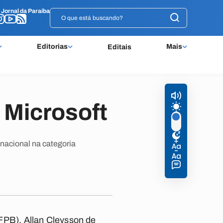
o
o
Jornal da Paraíba
Jornal da Paraíba
Editorias
Mais
Editais
 Microsoft
nacional na categoria
PB), Allan Cleysson de