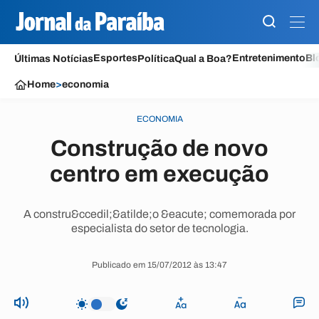
Esportes
Entretenimento
Bl
Últimas Notícias
Política
Qual a Boa?
Home
>
economia
ECONOMIA
Construção de novo
centro em execução
A constru&ccedil;&atilde;o &eacute; comemorada por
especialista do setor de tecnologia.
Publicado em 15/07/2012 às 13:47