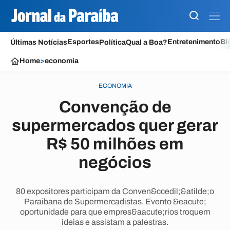
Esportes
Entretenimento
Bl
Últimas Notícias
Política
Qual a Boa?
Home
>
economia
ECONOMIA
Convenção de
supermercados quer gerar
R$ 50 milhões em
negócios
80 expositores participam da Conven&ccedil;&atilde;o
Paraibana de Supermercadistas. Evento &eacute;
oportunidade para que empres&aacute;rios troquem
ideias e assistam a palestras.