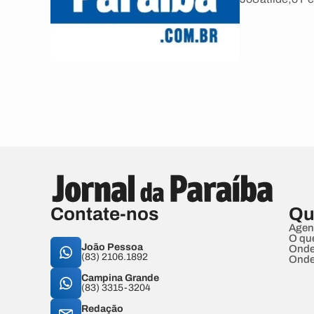
Contate-nos
Qu
Agen
O qu
João Pessoa
Onde
(83) 2106.1892
Onde
Campina Grande
(83) 3315-3204
Redação