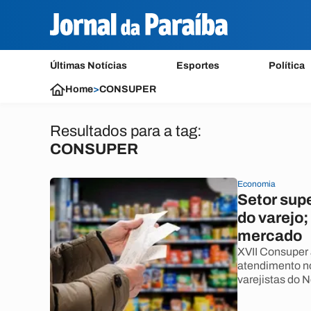
Últimas Notícias
Esportes
Política
Home
>
CONSUPER
Resultados para a tag:
CONSUPER
Economia
Setor sup
do varejo;
mercado
XVII Consuper 
atendimento no
varejistas do 