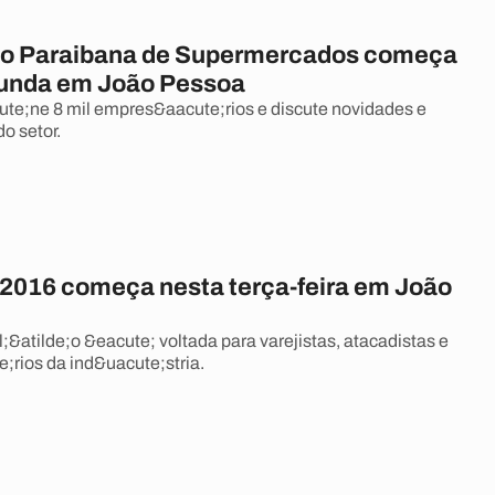
o Paraibana de Supermercados começa
unda em João Pessoa
te;ne 8 mil empres&aacute;rios e discute novidades e
o setor.
2016 começa nesta terça-feira em João
&atilde;o &eacute; voltada para varejistas, atacadistas e
rios da ind&uacute;stria.