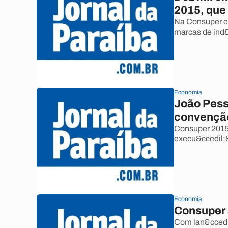
2015, que 
Na Consuper e
marcas de ind&
Economia
João Pess
convenção
Consuper 2015
execu&ccedil;&
Economia
Consuper 
Com lan&ccedi