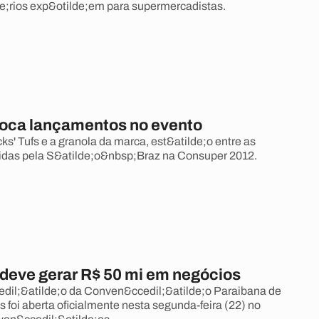
;rios exp&otilde;em para supermercadistas.
foca lançamentos no evento
ks' Tufs e a granola da marca, est&atilde;o entre as
idas pela S&atilde;o&nbsp;Braz na Consuper 2012.
deve gerar R$ 50 mi em negócios
edil;&atilde;o da Conven&ccedil;&atilde;o Paraibana de
foi aberta oficialmente nesta segunda-feira (22) no