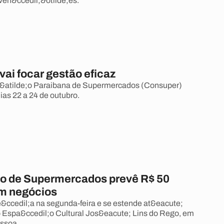
en&ccedil;&otilde;es.
ai focar gestão eficaz
&atilde;o Paraibana de Supermercados (Consuper)
ias 22 a 24 de outubro.
 de Supermercados prevê R$ 50
m negócios
ccedil;a na segunda-feira e se estende at&eacute;
no Espa&ccedil;o Cultural Jos&eacute; Lins do Rego, em
essoa.