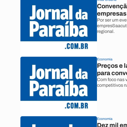
Convenção
empresas 
Por ser um eve
empres&aacute
regional.
Economia
Preços e 
para con
Com foco nas v
competitivos n
Economia
Dez mil e