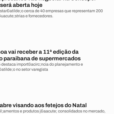
será aberta hoje
star&atilde;o cerca de 40 empresas que representam 200
uacute;strias e fornecedores.
oa vai receber a 11ª edição da
 paraibana de supermercados
 destaca import&acirc;ncia do planejamento e
atilde;o no setor varegista
abre visando aos fetejos do Natal
l;amentos e produtos j&aacute; consolidados no mercado,