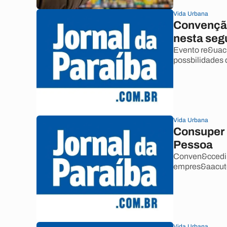
Vida Urbana
Convençã
nesta seg
Evento re&uacu
possbilidades d
Vida Urbana
Consuper 
Pessoa
Conven&ccedil;
empres&aacute;
Vida Urbana