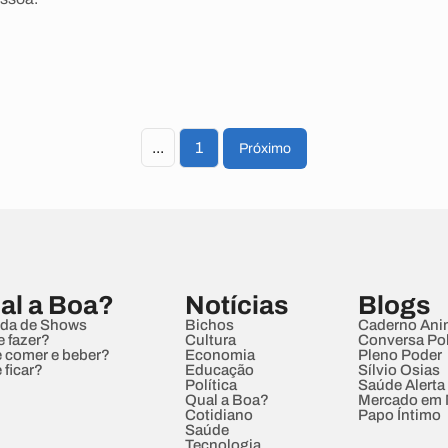
...
1
Próximo
al a Boa?
Notícias
Blogs
da de Shows
Bichos
Caderno Ani
e fazer?
Cultura
Conversa Pol
 comer e beber?
Economia
Pleno Poder
 ficar?
Educação
Sílvio Osias
Política
Saúde Alerta
Qual a Boa?
Mercado em
Cotidiano
Papo Íntimo
Saúde
Tecnologia