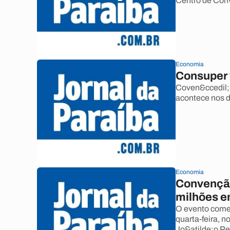
Centro de Conv
Economia
Consuper v
Coven&ccedil;
acontece nos d
Economia
Convenção
milhões e
O evento come&
quarta-feira, 
Jo&atilde;o P