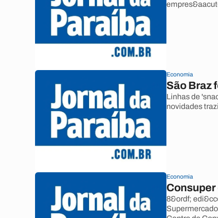
empres&aacute
Economia
São Braz 
Linhas de 'snac
novidades traz
Economia
Consuper 
8&ordf; edi&cc
Supermercados 