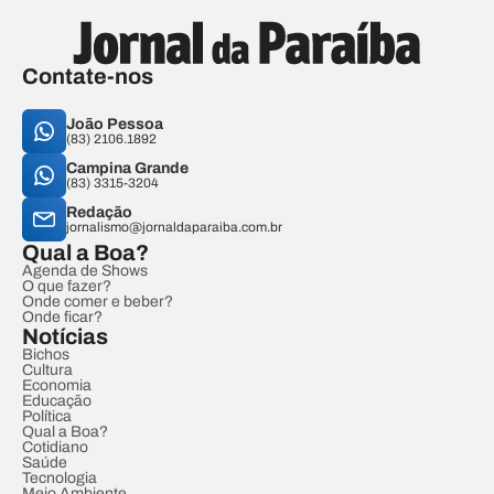
Contate-nos
João Pessoa
(83) 2106.1892
Campina Grande
(83) 3315-3204
Redação
jornalismo@jornaldaparaiba.com.br
Qual a Boa?
Agenda de Shows
O que fazer?
Onde comer e beber?
Onde ficar?
Notícias
Bichos
Cultura
Economia
Educação
Política
Qual a Boa?
Cotidiano
Saúde
Tecnologia
Meio Ambiente