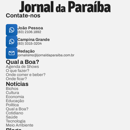
Contate-nos
João Pessoa
(83) 2106.1892
Campina Grande
(83) 3315-3204
Redação
jornalismo@jornaldaparaiba.com.br
Qual a Boa?
Agenda de Shows
O que fazer?
Onde comer e beber?
Onde ficar?
Notícias
Bichos
Cultura
Economia
Educação
Política
Qual a Boa?
Cotidiano
Saúde
Tecnologia
Meio Ambiente