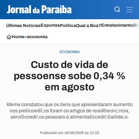
Esportes
Entretenimento
Bl
Últimas Notícias
Política
Qual a Boa?
Home
>
economia
ECONOMIA
Custo de vida de
pessoense sobe 0,34 %
em agosto
Ideme constatou que os itens que apresentaram aumento
nos pre&ccedil;os foram os artigos de resid&ecirc;ncia,
servi&ccedil;os pessoais e alimenta&ccedil;&atilde;o.
Publicado em 16/09/2009 às 12:03