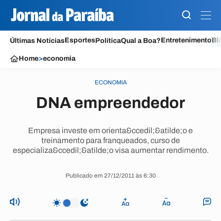
Esportes
Entretenimento
Bl
Últimas Notícias
Política
Qual a Boa?
Home
>
economia
ECONOMIA
DNA empreendedor
Empresa investe em orienta&ccedil;&atilde;o e
treinamento para franqueados, curso de
especializa&ccedil;&atilde;o visa aumentar rendimento.
Publicado em 27/12/2011 às 6:30