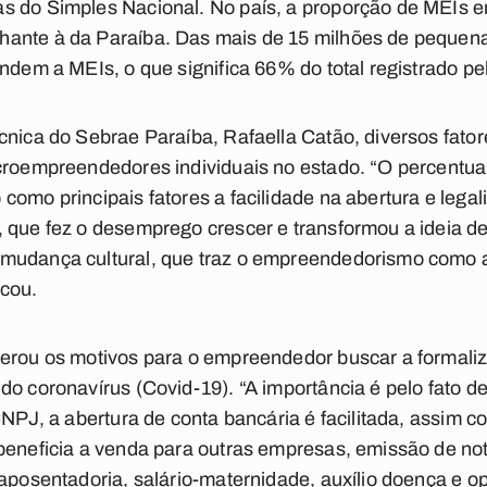
s do Simples Nacional. No país, a proporção de MEIs em
ante à da Paraíba. Das mais de 15 milhões de pequen
ondem a MEIs, o que significa 66% do total registrado pe
cnica do Sebrae Paraíba, Rafaella Catão, diversos fato
icroempreendedores individuais no estado. “O percentu
como principais fatores a facilidade na abertura e legal
, que fez o desemprego crescer e transformou a ideia 
mudança cultural, que traz o empreendedorismo como alt
acou.
merou os motivos para o empreendedor buscar a formal
do coronavírus (Covid-19). “A importância é pelo fato de
 CNPJ, a abertura de conta bancária é facilitada, assim
beneficia a venda para outras empresas, emissão de not
 aposentadoria, salário-maternidade, auxílio doença e 