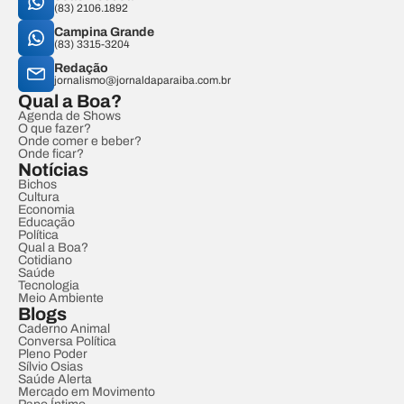
(83) 2106.1892
Campina Grande
(83) 3315-3204
Redação
jornalismo@jornaldaparaiba.com.br
Qual a Boa?
Agenda de Shows
O que fazer?
Onde comer e beber?
Onde ficar?
Notícias
Bichos
Cultura
Economia
Educação
Política
Qual a Boa?
Cotidiano
Saúde
Tecnologia
Meio Ambiente
Blogs
Caderno Animal
Conversa Política
Pleno Poder
Sílvio Osias
Saúde Alerta
Mercado em Movimento