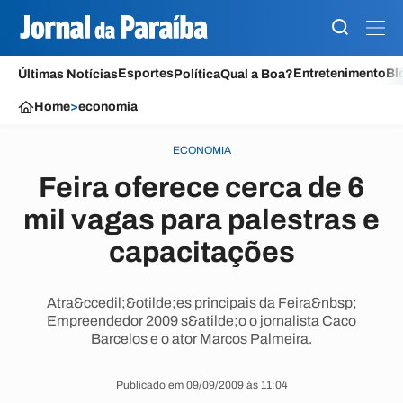
Esportes
Entretenimento
Bl
Últimas Notícias
Política
Qual a Boa?
Home
>
economia
ECONOMIA
Feira oferece cerca de 6
mil vagas para palestras e
capacitações
Atra&ccedil;&otilde;es principais da Feira&nbsp;
Empreendedor 2009 s&atilde;o o jornalista Caco
Barcelos e o ator Marcos Palmeira.
Publicado em 09/09/2009 às 11:04