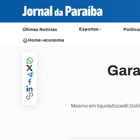
Esportes
Últimas Notícias
Política
Home
>
economia
Gara
Mesmo em liquida&ccedil;&otild