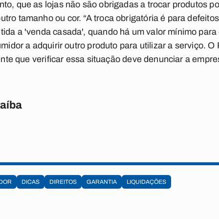
to, que as lojas não são obrigadas a trocar produtos po
tro tamanho ou cor. “A troca obrigatória é para defeito
tida a 'venda casada', quando há um valor mínimo par
umidor a adquirir outro produto para utilizar a serviço.
iente que verificar essa situação deve denunciar a empre
raíba
DOR
DICAS
DIREITOS
GARANTIA
LIQUIDAÇÕES