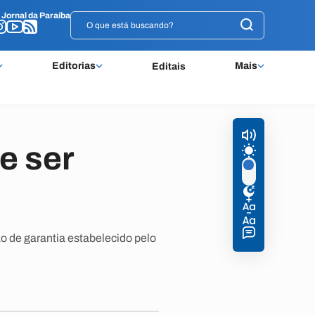
o
o
Jornal da Paraíba
Jornal da Paraíba
Editorias
Mais
Editais
e ser
o de garantia estabelecido pelo