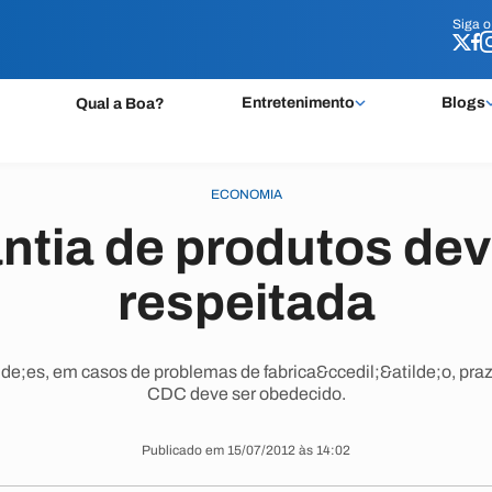
Siga 
Siga 
Entretenimento
Blogs
Qual a Boa?
ECONOMIA
ntia de produtos dev
respeitada
e;es, em casos de problemas de fabrica&ccedil;&atilde;o, praz
CDC deve ser obedecido.
Publicado em 15/07/2012 às 14:02