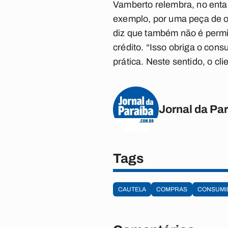
Vamberto relembra, no entan
exemplo, por uma peça de ou
diz que também não é permi
crédito. “Isso obriga o cons
prática. Neste sentido, o cl
Jornal da Pa
Tags
CAUTELA
COMPRAS
CONSUMI