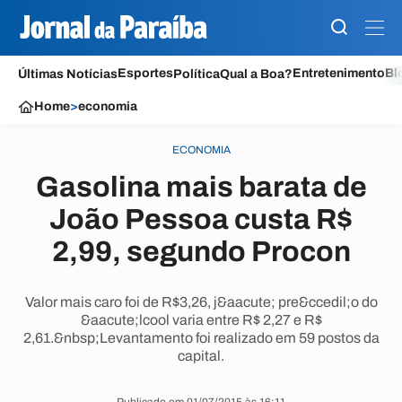
Esportes
Entretenimento
Bl
Últimas Notícias
Política
Qual a Boa?
Home
>
economia
ECONOMIA
Gasolina mais barata de
João Pessoa custa R$
2,99, segundo Procon
Valor mais caro foi de R$3,26, j&aacute; pre&ccedil;o do
&aacute;lcool varia entre R$ 2,27 e R$
2,61.&nbsp;Levantamento foi realizado em 59 postos da
capital.