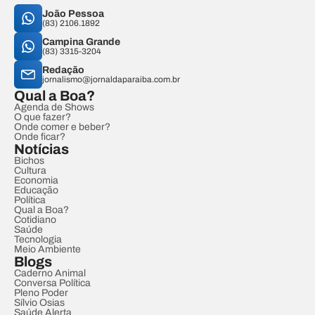
João Pessoa
(83) 2106.1892
Campina Grande
(83) 3315-3204
Redação
jornalismo@jornaldaparaiba.com.br
Qual a Boa?
Agenda de Shows
O que fazer?
Onde comer e beber?
Onde ficar?
Notícias
Bichos
Cultura
Economia
Educação
Política
Qual a Boa?
Cotidiano
Saúde
Tecnologia
Meio Ambiente
Blogs
Caderno Animal
Conversa Política
Pleno Poder
Sílvio Osias
Saúde Alerta