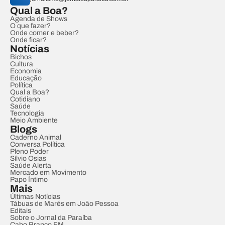
Qual a Boa?
Agenda de Shows
O que fazer?
Onde comer e beber?
Onde ficar?
Notícias
Bichos
Cultura
Economia
Educação
Política
Qual a Boa?
Cotidiano
Saúde
Tecnologia
Meio Ambiente
Blogs
Caderno Animal
Conversa Política
Pleno Poder
Sílvio Osias
Saúde Alerta
Mercado em Movimento
Papo Íntimo
Mais
Últimas Notícias
Tábuas de Marés em João Pessoa
Editais
Sobre o Jornal da Paraíba
Cabo Branco FM