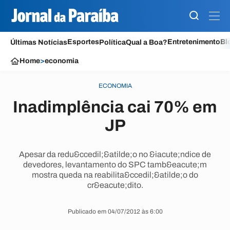
Esportes
Entretenimento
Bl
Últimas Notícias
Política
Qual a Boa?
Home
>
economia
ECONOMIA
Inadimplência cai 70% em
JP
Apesar da redu&ccedil;&atilde;o no &iacute;ndice de
devedores, levantamento do SPC tamb&eacute;m
mostra queda na reabilita&ccedil;&atilde;o do
cr&eacute;dito.
Publicado em 04/07/2012 às 6:00