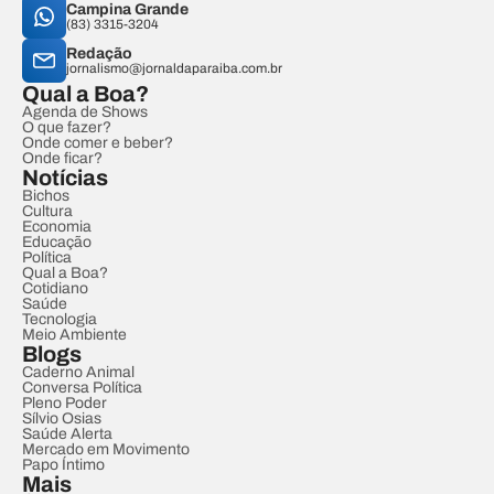
Campina Grande
(83) 3315-3204
Redação
jornalismo@jornaldaparaiba.com.br
Qual a Boa?
Agenda de Shows
O que fazer?
Onde comer e beber?
Onde ficar?
Notícias
Bichos
Cultura
Economia
Educação
Política
Qual a Boa?
Cotidiano
Saúde
Tecnologia
Meio Ambiente
Blogs
Caderno Animal
Conversa Política
Pleno Poder
Sílvio Osias
Saúde Alerta
Mercado em Movimento
Papo Íntimo
Mais