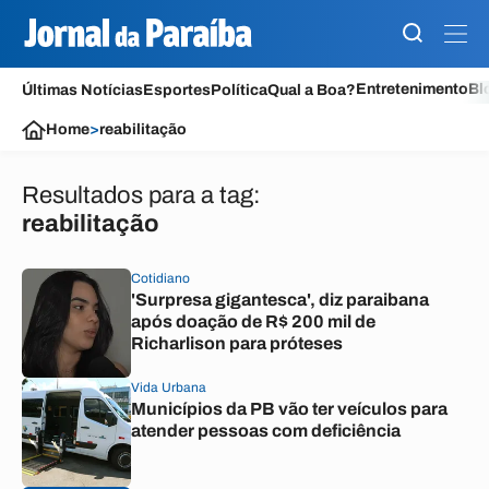
Entretenimento
Bl
Últimas Notícias
Esportes
Política
Qual a Boa?
Home
>
reabilitação
Resultados para a tag:
reabilitação
Cotidiano
'Surpresa gigantesca', diz paraibana
após doação de R$ 200 mil de
Richarlison para próteses
Vida Urbana
Municípios da PB vão ter veículos para
atender pessoas com deficiência