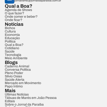
jornalismo@jornaldaparaiba.com.br
Qual a Boa?
Agenda de Shows
O que fazer?
Onde comer e beber?
Onde ficar?
Notícias
Bichos
Cultura
Economia
Educação
Política
Qual a Boa?
Cotidiano
Saúde
Tecnologia
Meio Ambiente
Blogs
Caderno Animal
Conversa Política
Pleno Poder
Sílvio Osias
Saúde Alerta
Mercado em Movimento
Papo Íntimo
Mais
Últimas Notícias
Tábuas de Marés em João Pessoa
Editais
Sobre o Jornal da Paraíba