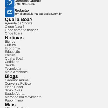
Campina Grande
(83) 3315-3204
Redação
jornalismo@jornaldaparaiba.com.br
Qual a Boa?
Agenda de Shows
O que fazer?
Onde comer e beber?
Onde ficar?
Notícias
Bichos
Cultura
Economia
Educação
Política
Qual a Boa?
Cotidiano
Saúde
Tecnologia
Meio Ambiente
Blogs
Caderno Animal
Conversa Política
Pleno Poder
Sílvio Osias
Saúde Alerta
Mercado em Movimento
Papo Íntimo
Mais