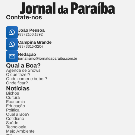
Contate-nos
João Pessoa
(83) 2106.1892
Campina Grande
(83) 3315-3204
Redação
jornalismo@jornaldaparaiba.com.br
Qual a Boa?
Agenda de Shows
O que fazer?
Onde comer e beber?
Onde ficar?
Notícias
Bichos
Cultura
Economia
Educação
Política
Qual a Boa?
Cotidiano
Saúde
Tecnologia
Meio Ambiente