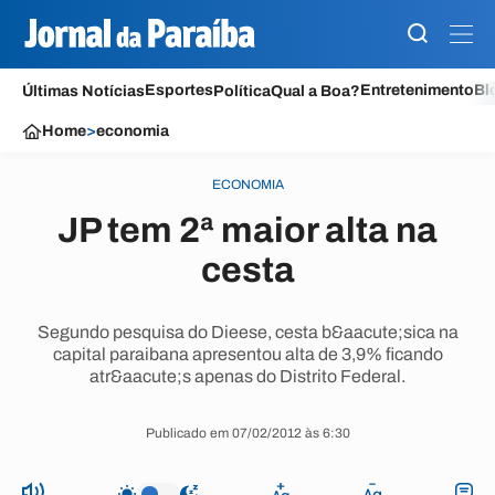
Esportes
Entretenimento
Bl
Últimas Notícias
Política
Qual a Boa?
Home
>
economia
ECONOMIA
JP tem 2ª maior alta na
cesta
Segundo pesquisa do Dieese, cesta b&aacute;sica na
capital paraibana apresentou alta de 3,9% ficando
atr&aacute;s apenas do Distrito Federal.
Publicado em 07/02/2012 às 6:30