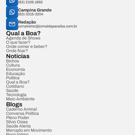
(83) 2106.1892
Campina Grande
(83) 3315-3204
Redação
jornalismo@jornaldaparaiba.com.br
Qual a Boa?
Agenda de Shows
O que fazer?
Onde comer e beber?
Onde ficar?
Notícias
Bichos
Cultura
Economia
Educação
Política
Qual a Boa?
Cotidiano
Saúde
Tecnologia
Meio Ambiente
Blogs
Caderno Animal
Conversa Política
Pleno Poder
Sílvio Osias
Saúde Alerta
Mercado em Movimento
Papo Íntimo