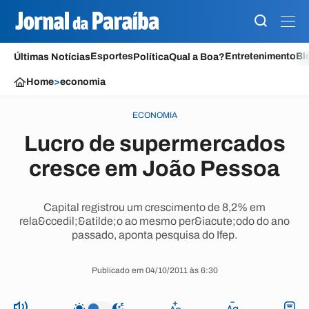
Esportes
Entretenimento
Bl
Últimas Notícias
Política
Qual a Boa?
Home
>
economia
ECONOMIA
Lucro de supermercados
cresce em João Pessoa
Capital registrou um crescimento de 8,2% em
rela&ccedil;&atilde;o ao mesmo per&iacute;odo do ano
passado, aponta pesquisa do Ifep.
Publicado em 04/10/2011 às 6:30