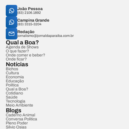
João Pessoa
(83) 2106.1892
Campina Grande
(83) 3315-3204
Redação
jornalismo@jornaldaparaiba.com.br
Qual a Boa?
Agenda de Shows
O que fazer?
Onde comer e beber?
Onde ficar?
Notícias
Bichos
Cultura
Economia
Educação
Política
Qual a Boa?
Cotidiano
Saúde
Tecnologia
Meio Ambiente
Blogs
Caderno Animal
Conversa Política
Pleno Poder
Sílvio Osias