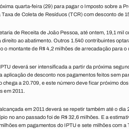
xima quarta-feira (29) para pagar o Imposto sobre a Pr
e a Taxa de Coleta de Resíduos (TCR) com desconto de 
ria de Receita de João Pessoa, até ontem, 19,1 mil co
á direito ao abatimento. Outros 1.540 contribuintes op
do o montante de R$ 4,2 milhões de arrecadação para o 
IPTU deverá ser intensificada a partir da próxima segun
ara aplicação de desconto nos pagamentos feitos sem pa
 chega a 20.709, e este número deve ficar próximo dos 
os em 2011.
 alcançada em 2011 deverá se repetir também até o dia 2
ípio no ano passado foi de R$ 32,6 milhões. E a estimat
 milhões em pagamentos do IPTU e sete milhões com a 