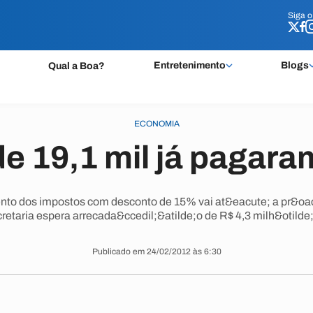
Siga 
Siga 
Entretenimento
Blogs
Qual a Boa?
ECONOMIA
de 19,1 mil já pagara
o dos impostos com desconto de 15% vai at&eacute; a pr&oacu
retaria espera arrecada&ccedil;&atilde;o de R$ 4,3 milh&otilde
Publicado em 24/02/2012 às 6:30