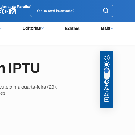
o
o
Jornal da Paraíba
Jornal da Paraíba
Editorias
Mais
Editais
m IPTU
te;xima quarta-feira (29),
;es.