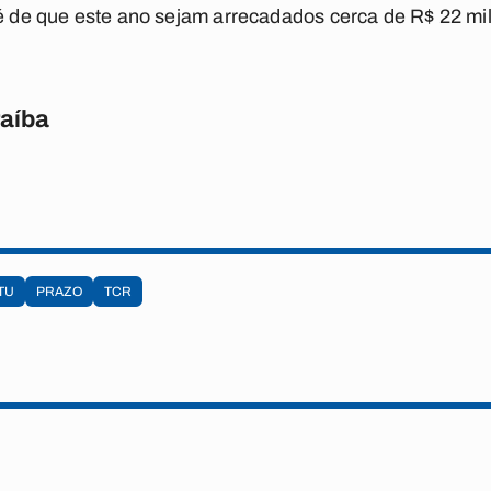
 é de que este ano sejam arrecadados cerca de R$ 22 m
raíba
TU
PRAZO
TCR