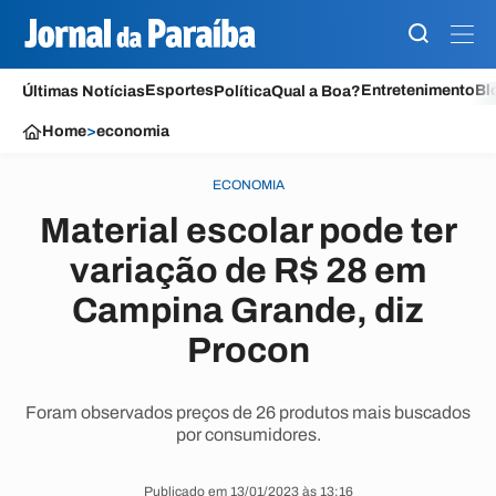
Esportes
Entretenimento
Bl
Últimas Notícias
Política
Qual a Boa?
Home
>
economia
ECONOMIA
Material escolar pode ter
variação de R$ 28 em
Campina Grande, diz
Procon
Foram observados preços de 26 produtos mais buscados
por consumidores.
Publicado em 13/01/2023 às 13:16