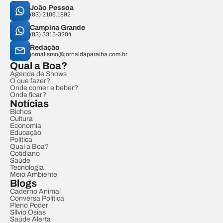
João Pessoa
(83) 2106.1892
Campina Grande
(83) 3315-3204
Redação
jornalismo@jornaldaparaiba.com.br
Qual a Boa?
Agenda de Shows
O que fazer?
Onde comer e beber?
Onde ficar?
Notícias
Bichos
Cultura
Economia
Educação
Política
Qual a Boa?
Cotidiano
Saúde
Tecnologia
Meio Ambiente
Blogs
Caderno Animal
Conversa Política
Pleno Poder
Sílvio Osias
Saúde Alerta