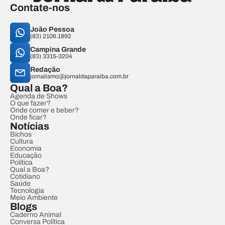
Contate-nos
João Pessoa
(83) 2106.1892
Campina Grande
(83) 3315-3204
Redação
jornalismo@jornaldaparaiba.com.br
Qual a Boa?
Agenda de Shows
O que fazer?
Onde comer e beber?
Onde ficar?
Notícias
Bichos
Cultura
Economia
Educação
Política
Qual a Boa?
Cotidiano
Saúde
Tecnologia
Meio Ambiente
Blogs
Caderno Animal
Conversa Política