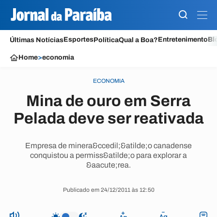
Esportes
Entretenimento
Bl
Últimas Notícias
Política
Qual a Boa?
Home
>
economia
ECONOMIA
Mina de ouro em Serra
Pelada deve ser reativada
Empresa de minera&ccedil;&atilde;o canadense
conquistou a permiss&atilde;o para explorar a
&aacute;rea.
Publicado em 24/12/2011 às 12:50