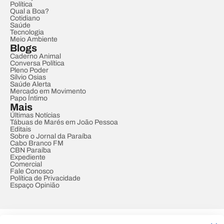
Política
Qual a Boa?
Cotidiano
Saúde
Tecnologia
Meio Ambiente
Blogs
Caderno Animal
Conversa Política
Pleno Poder
Sílvio Osias
Saúde Alerta
Mercado em Movimento
Papo Íntimo
Mais
Últimas Notícias
Tábuas de Marés em João Pessoa
Editais
Sobre o Jornal da Paraíba
Cabo Branco FM
CBN Paraíba
Expediente
Comercial
Fale Conosco
Política de Privacidade
Espaço Opinião
© REDE PARAÍBA DE COMUNICAÇÃO