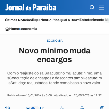
Esportes
Entretenimento
Bl
Últimas Notícias
Política
Qual a Boa?
Home
>
economia
ECONOMIA
Novo mínimo muda
encargos
Com o reajuste do sal&aacute;rio m&iacute;nimo, uma
s&eacute;rie de encargos e descontos tamb&eacute;m
s&atilde;o reajustados, tendo como base o novo valor.
Publicado em 16/01/2014 às 6:00 | Atualizado em 26/05/2023 às 17:32