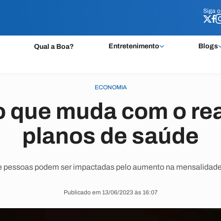
Siga 
Siga 
Entretenimento
Blogs
Qual a Boa?
ECONOMIA
o que muda com o rea
planos de saúde
e pessoas podem ser impactadas pelo aumento na mensalidade
Publicado em 13/06/2023 às 16:07