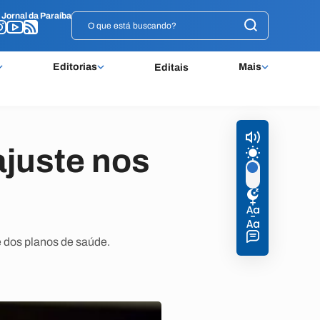
o
o
Jornal da Paraíba
Jornal da Paraíba
Editorias
Mais
Editais
juste nos
 dos planos de saúde.