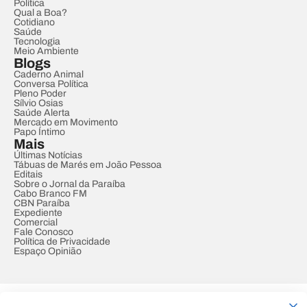
Política
Qual a Boa?
Cotidiano
Saúde
Tecnologia
Meio Ambiente
Blogs
Caderno Animal
Conversa Política
Pleno Poder
Sílvio Osias
Saúde Alerta
Mercado em Movimento
Papo Íntimo
Mais
Últimas Notícias
Tábuas de Marés em João Pessoa
Editais
Sobre o Jornal da Paraíba
Cabo Branco FM
CBN Paraíba
Expediente
Comercial
Fale Conosco
Política de Privacidade
Espaço Opinião
© REDE PARAÍBA DE COMUNICAÇÃO