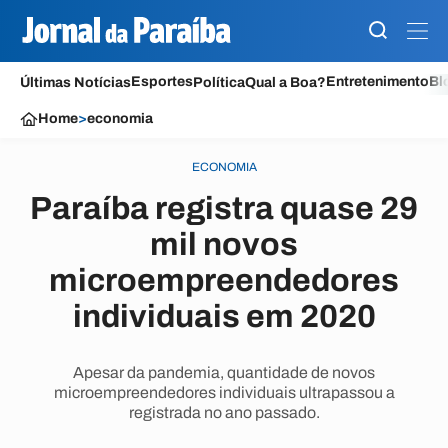
Esportes
Entretenimento
Bl
Últimas Notícias
Política
Qual a Boa?
Home
>
economia
ECONOMIA
Paraíba registra quase 29
mil novos
microempreendedores
individuais em 2020
Apesar da pandemia, quantidade de novos
microempreendedores individuais ultrapassou a
registrada no ano passado.