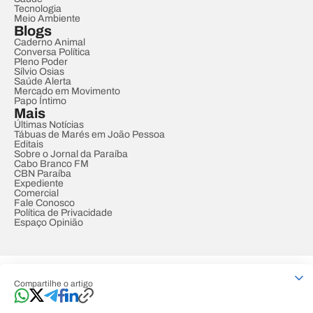
Tecnologia
Meio Ambiente
Blogs
Caderno Animal
Conversa Política
Pleno Poder
Sílvio Osias
Saúde Alerta
Mercado em Movimento
Papo Íntimo
Mais
Últimas Notícias
Tábuas de Marés em João Pessoa
Editais
Sobre o Jornal da Paraíba
Cabo Branco FM
CBN Paraíba
Expediente
Comercial
Fale Conosco
Política de Privacidade
Espaço Opinião
© REDE PARAÍBA DE COMUNICAÇÃO
Compartilhe o artigo
Developed by
Designed by