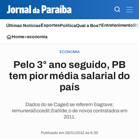
Esportes
Entretenimento
Bl
Últimas Notícias
Política
Qual a Boa?
Home
>
economia
ECONOMIA
Pelo 3° ano seguido, PB
tem pior média salarial do
país
Dados do se Caged se referem &agrave;
remunera&ccedil;&atilde;o de novos contratados em
2011.
Publicado em 26/01/2012 às 6:30