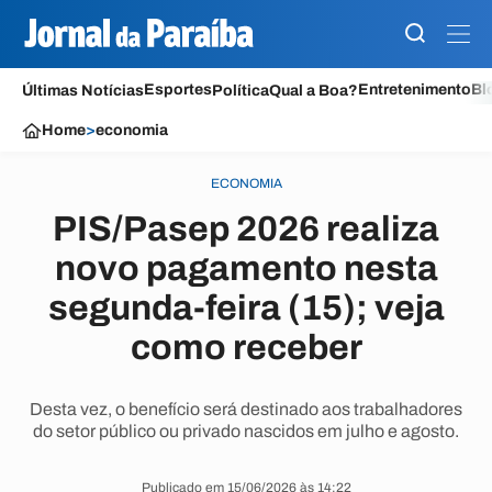
Esportes
Entretenimento
Bl
Últimas Notícias
Política
Qual a Boa?
Home
>
economia
ECONOMIA
PIS/Pasep 2026 realiza
novo pagamento nesta
segunda-feira (15); veja
como receber
Desta vez, o benefício será destinado aos trabalhadores
do setor público ou privado nascidos em julho e agosto.
Publicado em 15/06/2026 às 14:22