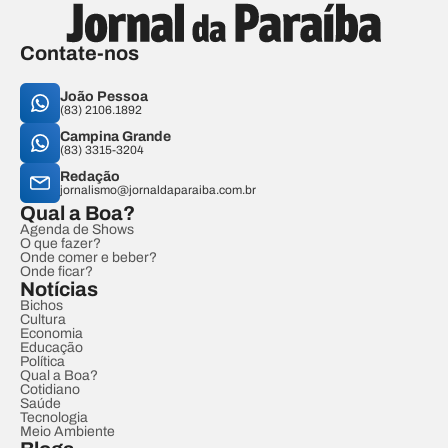
Contate-nos
João Pessoa
(83) 2106.1892
Campina Grande
(83) 3315-3204
Redação
jornalismo@jornaldaparaiba.com.br
Qual a Boa?
Agenda de Shows
O que fazer?
Onde comer e beber?
Onde ficar?
Notícias
Bichos
Cultura
Economia
Educação
Política
Qual a Boa?
Cotidiano
Saúde
Tecnologia
Meio Ambiente