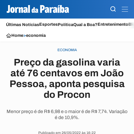
Esportes
Entretenimento
Bl
Últimas Notícias
Política
Qual a Boa?
Home
>
economia
ECONOMIA
Preço da gasolina varia
até 76 centavos em João
Pessoa, aponta pesquisa
do Procon
Menor preço é de R$ 6,98 e o maior é de R$ 7,74. Variação
é de 10,9%.
Publicado em 26/05/2022 às 16:22