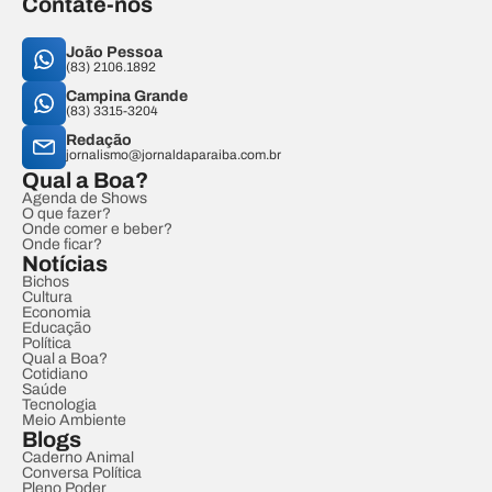
Contate-nos
João Pessoa
(83) 2106.1892
Campina Grande
(83) 3315-3204
Redação
jornalismo@jornaldaparaiba.com.br
Qual a Boa?
Agenda de Shows
O que fazer?
Onde comer e beber?
Onde ficar?
Notícias
Bichos
Cultura
Economia
Educação
Política
Qual a Boa?
Cotidiano
Saúde
Tecnologia
Meio Ambiente
Blogs
Caderno Animal
Conversa Política
Pleno Poder