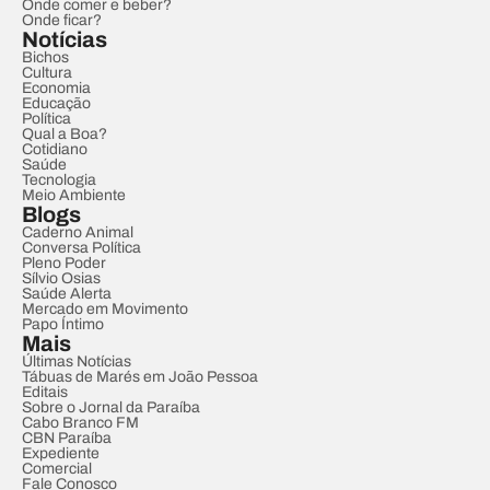
Onde comer e beber?
Onde ficar?
Notícias
Bichos
Cultura
Economia
Educação
Política
Qual a Boa?
Cotidiano
Saúde
Tecnologia
Meio Ambiente
Blogs
Caderno Animal
Conversa Política
Pleno Poder
Sílvio Osias
Saúde Alerta
Mercado em Movimento
Papo Íntimo
Mais
Últimas Notícias
Tábuas de Marés em João Pessoa
Editais
Sobre o Jornal da Paraíba
Cabo Branco FM
CBN Paraíba
Expediente
Comercial
Fale Conosco