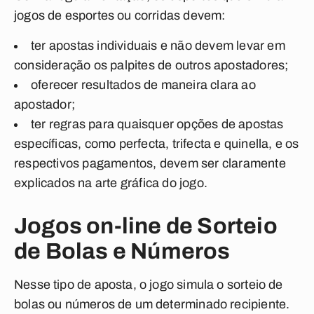
jogos de esportes ou corridas devem:
ter apostas individuais e não devem levar em
consideração os palpites de outros apostadores;
oferecer resultados de maneira clara ao
apostador;
ter regras para quaisquer opções de apostas
específicas, como perfecta, trifecta e quinella, e os
respectivos pagamentos, devem ser claramente
explicados na arte gráfica do jogo.
Jogos on-line de Sorteio
de Bolas e Números
Nesse tipo de aposta, o jogo simula o sorteio de
bolas ou números de um determinado recipiente.