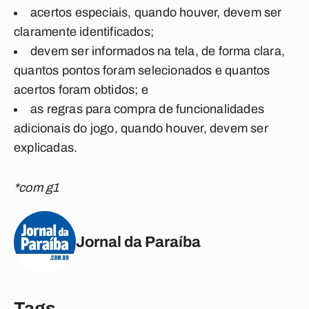
acertos especiais, quando houver, devem ser
claramente identificados;
devem ser informados na tela, de forma clara,
quantos pontos foram selecionados e quantos
acertos foram obtidos; e
as regras para compra de funcionalidades
adicionais do jogo, quando houver, devem ser
explicadas.
*com g1
Jornal da Paraíba
Tags