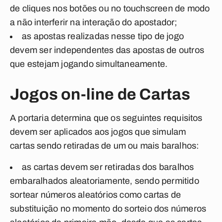
de cliques nos botões ou no touchscreen de modo
a não interferir na interação do apostador;
as apostas realizadas nesse tipo de jogo
devem ser independentes das apostas de outros
que estejam jogando simultaneamente.
Jogos on-line de Cartas
A portaria determina que os seguintes requisitos
devem ser aplicados aos jogos que simulam
cartas sendo retiradas de um ou mais baralhos:
as cartas devem ser retiradas dos baralhos
embaralhados aleatoriamente, sendo permitido
sortear números aleatórios como cartas de
substituição no momento do sorteio dos números