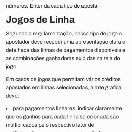
números. Entenda cada tipo de aposta:
Jogos de Linha
Segundo a regulamentação, nesse tipo de jogo o
apostador deve receber uma apresentação clara e
detalhada das linhas de pagamentos disponíveis e
as combinações ganhadoras exibidas na tela do
jogo.
Em casos de jogos que permitam vários créditos
apostados em linhas selecionadas, a arte gráfica
deve:
para pagamentos lineares, indicar claramente
que os ganhos para cada linha selecionada são
multiplicados pelo respectivo fator de