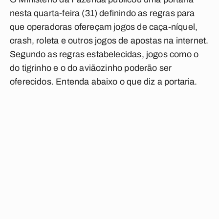
nesta quarta-feira (31) definindo as regras para
que operadoras ofereçam jogos de caça-níquel,
crash, roleta e outros jogos de apostas na internet.
Segundo as regras estabelecidas, jogos como o
do tigrinho e o do aviãozinho poderão ser
oferecidos. Entenda abaixo o que diz a portaria.