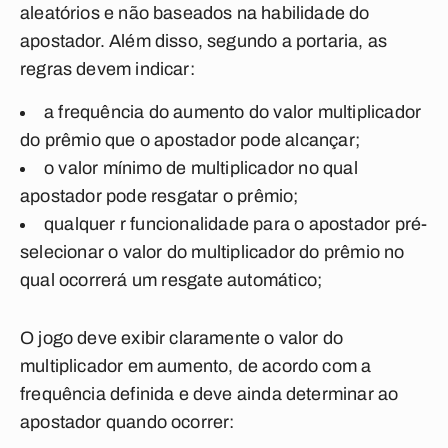
aleatórios e não baseados na habilidade do
apostador. Além disso, segundo a portaria, as
regras devem indicar:
a frequência do aumento do valor multiplicador
do prêmio que o apostador pode alcançar;
o valor mínimo de multiplicador no qual
apostador pode resgatar o prêmio;
qualquer r funcionalidade para o apostador pré-
selecionar o valor do multiplicador do prêmio no
qual ocorrerá um resgate automático;
O jogo deve exibir claramente o valor do
multiplicador em aumento, de acordo com a
frequência definida e deve ainda determinar ao
apostador quando ocorrer: