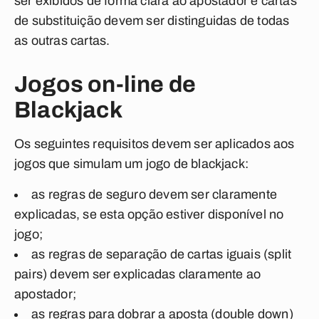
ser exibidos de forma clara ao apostador e cartas
de substituição devem ser distinguidas de todas
as outras cartas.
Jogos on-line de
Blackjack
Os seguintes requisitos devem ser aplicados aos
jogos que simulam um jogo de blackjack:
as regras de seguro devem ser claramente
explicadas, se esta opção estiver disponível no
jogo;
as regras de separação de cartas iguais (split
pairs) devem ser explicadas claramente ao
apostador;
as regras para dobrar a aposta (double down)