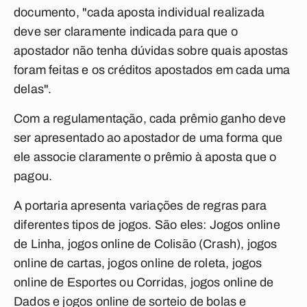
documento, "cada aposta individual realizada
deve ser claramente indicada para que o
apostador não tenha dúvidas sobre quais apostas
foram feitas e os créditos apostados em cada uma
delas".
Com a regulamentação, cada prêmio ganho deve
ser apresentado ao apostador de uma forma que
ele associe claramente o prêmio à aposta que o
pagou.
A portaria apresenta variações de regras para
diferentes tipos de jogos. São eles: Jogos online
de Linha, jogos online de Colisão (Crash), jogos
online de cartas, jogos online de roleta, jogos
online de Esportes ou Corridas, jogos online de
Dados e jogos online de sorteio de bolas e