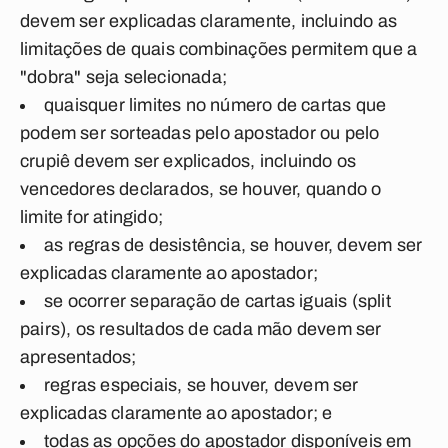
devem ser explicadas claramente, incluindo as
limitações de quais combinações permitem que a
"dobra" seja selecionada;
quaisquer limites no número de cartas que
podem ser sorteadas pelo apostador ou pelo
crupiê devem ser explicados, incluindo os
vencedores declarados, se houver, quando o
limite for atingido;
as regras de desistência, se houver, devem ser
explicadas claramente ao apostador;
se ocorrer separação de cartas iguais (split
pairs), os resultados de cada mão devem ser
apresentados;
regras especiais, se houver, devem ser
explicadas claramente ao apostador; e
todas as opções do apostador disponíveis em