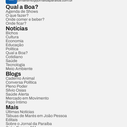
jornalismo@jornaldaparaiba.com.br
Qual a Boa?
Agenda de Shows
O que fazer?
Onde comer e beber?
Onde ficar?
Notícias
Bichos
Cultura
Economia
Educação
Política
Qual a Boa?
Cotidiano
Saúde
Tecnologia
Meio Ambiente
Blogs
Caderno Animal
Conversa Política
Pleno Poder
Sílvio Osias
Saúde Alerta
Mercado em Movimento
Papo Íntimo
Mais
Últimas Notícias
Tábuas de Marés em João Pessoa
Editais
Sobre o Jornal da Paraíba