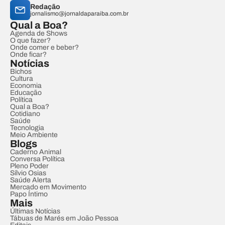
Redação
jornalismo@jornaldaparaiba.com.br
Qual a Boa?
Agenda de Shows
O que fazer?
Onde comer e beber?
Onde ficar?
Notícias
Bichos
Cultura
Economia
Educação
Política
Qual a Boa?
Cotidiano
Saúde
Tecnologia
Meio Ambiente
Blogs
Caderno Animal
Conversa Política
Pleno Poder
Sílvio Osias
Saúde Alerta
Mercado em Movimento
Papo Íntimo
Mais
Últimas Notícias
Tábuas de Marés em João Pessoa