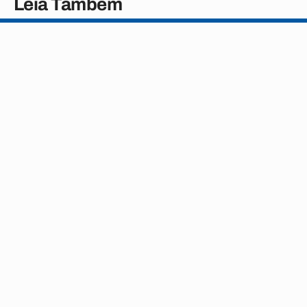
Leia Também