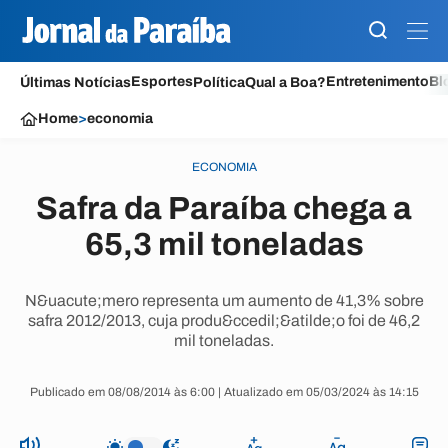
Esportes
Entretenimento
Bl
Últimas Notícias
Política
Qual a Boa?
Home
>
economia
ECONOMIA
Safra da Paraíba chega a
65,3 mil toneladas
N&uacute;mero representa um aumento de 41,3% sobre
safra 2012/2013, cuja produ&ccedil;&atilde;o foi de 46,2
mil toneladas.
Publicado em 08/08/2014 às 6:00 | Atualizado em 05/03/2024 às 14:15