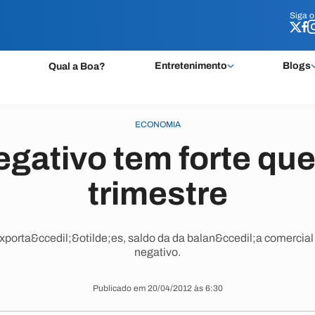
Siga 
Siga 
Entretenimento
Blogs
Qual a Boa?
ECONOMIA
egativo tem forte que
trimestre
orta&ccedil;&otilde;es, saldo da da balan&ccedil;a comercia
negativo.
Publicado em 20/04/2012 às 6:30