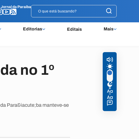
o
o
Jornal da Paraíba
Jornal da Paraíba
Editorias
Mais
Editais
da no 1º
l da Para&iacute;ba manteve-se