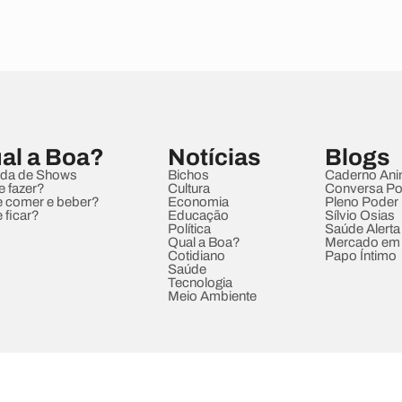
al a Boa?
Notícias
Blogs
da de Shows
Bichos
Caderno Ani
e fazer?
Cultura
Conversa Pol
 comer e beber?
Economia
Pleno Poder
 ficar?
Educação
Sílvio Osias
Política
Saúde Alerta
Qual a Boa?
Mercado em
Cotidiano
Papo Íntimo
Saúde
Tecnologia
Meio Ambiente