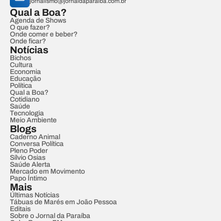
jornalismo@jornaldaparaiba.com.br
Qual a Boa?
Agenda de Shows
O que fazer?
Onde comer e beber?
Onde ficar?
Notícias
Bichos
Cultura
Economia
Educação
Política
Qual a Boa?
Cotidiano
Saúde
Tecnologia
Meio Ambiente
Blogs
Caderno Animal
Conversa Política
Pleno Poder
Sílvio Osias
Saúde Alerta
Mercado em Movimento
Papo Íntimo
Mais
Últimas Notícias
Tábuas de Marés em João Pessoa
Editais
Sobre o Jornal da Paraíba