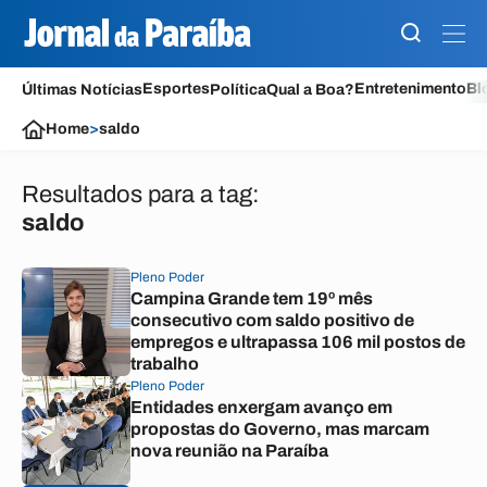
Esportes
Entretenimento
Bl
Últimas Notícias
Política
Qual a Boa?
Home
>
saldo
Resultados para a tag:
saldo
Pleno Poder
Campina Grande tem 19º mês
consecutivo com saldo positivo de
empregos e ultrapassa 106 mil postos de
trabalho
Pleno Poder
Entidades enxergam avanço em
propostas do Governo, mas marcam
nova reunião na Paraíba