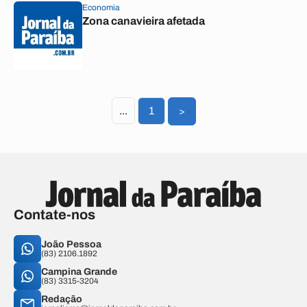
Economia
Zona canavieira afetada
...
1
>
Contate-nos
João Pessoa
(83) 2106.1892
Campina Grande
(83) 3315-3204
Redação