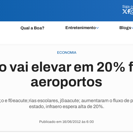
Siga 
Siga 
Entretenimento
Blogs
Qual a Boa?
ECONOMIA
 vai elevar em 20% 
aeroportos
e;o e f&eacute;rias escolares, j&aacute; aumentaram o fluxo de 
estado, infraero espera alta de 20%.
Publicado em 16/06/2012 às 6:00