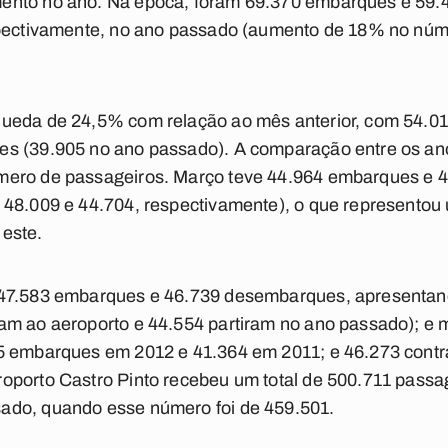
ento no ano. Na época, foram 69.370 embarques e 59
spectivamente, no ano passado (aumento de 18% no núm
queda de 24,5% com relação ao mês anterior, com 54.0
es (39.905 no ano passado). A comparação entre os a
mero de passageiros. Março teve 44.964 embarques e
 48.009 e 44.704, respectivamente), o que represento
este.
 47.583 embarques e 46.739 desembarques, apresenta
am ao aeroporto e 44.554 partiram no ano passado); e
15 embarques em 2012 e 41.364 em 2011; e 46.273 cont
oporto Castro Pinto recebeu um total de 500.711 passa
ado, quando esse número foi de 459.501.