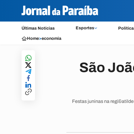
Esportes
Últimas Notícias
Política
Home
>
economia
São João
Festas juninas na regi&atild