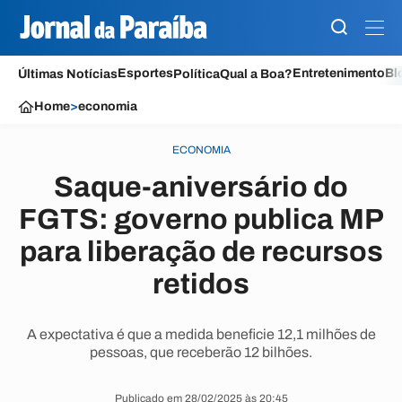
Esportes
Entretenimento
Bl
Últimas Notícias
Política
Qual a Boa?
Home
>
economia
ECONOMIA
Saque-aniversário do
FGTS: governo publica MP
para liberação de recursos
retidos
A expectativa é que a medida beneficie 12,1 milhões de
pessoas, que receberão 12 bilhões.
Publicado em 28/02/2025 às 20:45