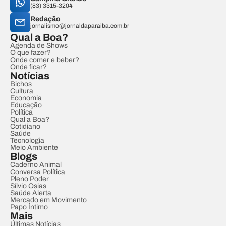
(83) 3315-3204
Redação
jornalismo@jornaldaparaiba.com.br
Qual a Boa?
Agenda de Shows
O que fazer?
Onde comer e beber?
Onde ficar?
Notícias
Bichos
Cultura
Economia
Educação
Política
Qual a Boa?
Cotidiano
Saúde
Tecnologia
Meio Ambiente
Blogs
Caderno Animal
Conversa Política
Pleno Poder
Sílvio Osias
Saúde Alerta
Mercado em Movimento
Papo Íntimo
Mais
Últimas Notícias