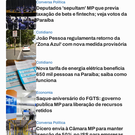
Conversa Política
Deputados 'sepultam' MP que previa
taxação de bets e fintechs; veja votos da
Paraíba
Cotidiano
João Pessoa regulamenta retorno da
'Zona Azul' com nova medida provisória
Cotidiano
Nova tarifa de energia elétrica beneficia
650 mil pessoas na Paraíba; saiba como
funciona
Economia
Saque-aniversário do FGTS: governo
publica MP para liberação de recursos
retidos
Conversa Política
Cícero envia à Câmara MP para manter
isenção de 50% no ISS para empresas