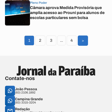
Pleno Poder
Câmara aprova Medida Provisória que
amplia acesso ao Prouni para alunos de
escolas particulares sem bolsa
1
2
3
...
4
>
Contate-nos
João Pessoa
(83) 2106.1892
Campina Grande
(83) 3315-3204
Redação