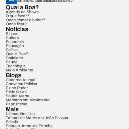
jornalismo@jornaldaparaiba.com.br
Qual a Boa?
Agenda de Shows
O que fazer?
Onde comer e beber?
Onde ficar?
Notícias
Bichos
Cultura
Economia
Educação
Política
Qual a Boa?
Cotidiano
Saúde
Tecnologia
Meio Ambiente
Blogs
Caderno Animal
Conversa Política
Pleno Poder
Sílvio Osias
Saúde Alerta
Mercado em Movimento
Papo Íntimo
Mais
Últimas Notícias
Tábuas de Marés em João Pessoa
Editais
Sobre o Jornal da Paraíba