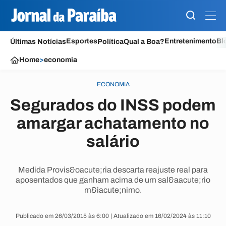
Esportes
Entretenimento
Bl
Últimas Notícias
Política
Qual a Boa?
Home
>
economia
ECONOMIA
Segurados do INSS podem
amargar achatamento no
salário
Medida Provis&oacute;ria descarta reajuste real para
aposentados que ganham acima de um sal&aacute;rio
m&iacute;nimo.
Publicado em 26/03/2015 às 6:00 | Atualizado em 16/02/2024 às 11:10