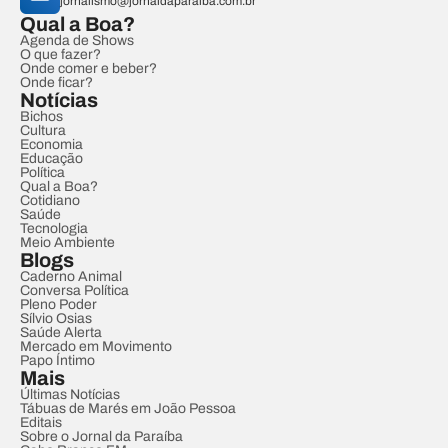
jornalismo@jornaldaparaiba.com.br
Qual a Boa?
Agenda de Shows
O que fazer?
Onde comer e beber?
Onde ficar?
Notícias
Bichos
Cultura
Economia
Educação
Política
Qual a Boa?
Cotidiano
Saúde
Tecnologia
Meio Ambiente
Blogs
Caderno Animal
Conversa Política
Pleno Poder
Sílvio Osias
Saúde Alerta
Mercado em Movimento
Papo Íntimo
Mais
Últimas Notícias
Tábuas de Marés em João Pessoa
Editais
Sobre o Jornal da Paraíba