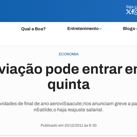
Siga 
Siga 
Entretenimento
Blogs
Qual a Boa?
ECONOMIA
viação pode entrar 
quinta
idades de final de ano aerovi&aacute;rios anunciam greve a part
n&atilde;o haja reajuste salarial.
Publicado em 20/12/2011 às 6:30