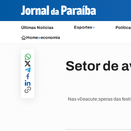
Esportes
Últimas Notícias
Política
Home
>
economia
Setor de a
Nas v&eacute;speras das festiv