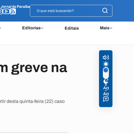
o
o
Jornal da Paraíba
Jornal da Paraíba
Editorias
Mais
Editais
em greve na
ir desta quinta-feira (22) caso