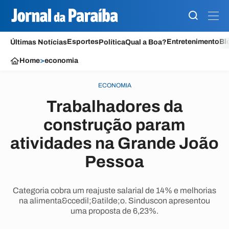
Esportes
Entretenimento
Bl
Últimas Notícias
Política
Qual a Boa?
Home
>
economia
ECONOMIA
Trabalhadores da
construção param
atividades na Grande João
Pessoa
Categoria cobra um reajuste salarial de 14% e melhorias
na alimenta&ccedil;&atilde;o. Sinduscon apresentou
uma proposta de 6,23%.