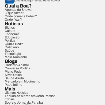
jornalismo@jornaldaparaiba.com.br
Qual a Boa?
Agenda de Shows
O que fazer?
Onde comer e beber?
Onde ficar?
Notícias
Bichos
Cultura
Economia
Educação
Política
Qual a Boa?
Cotidiano
Saúde
Tecnologia
Meio Ambiente
Blogs
Caderno Animal
Conversa Política
Pleno Poder
Sílvio Osias
Saúde Alerta
Mercado em Movimento
Papo Íntimo
Mais
Últimas Notícias
Tábuas de Marés em João Pessoa
Editais
Sobre o Jornal da Paraíba