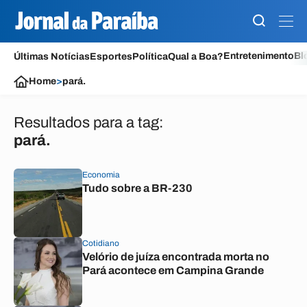
Entretenimento
Bl
Últimas Notícias
Esportes
Política
Qual a Boa?
Home
>
pará.
Resultados para a tag:
pará.
Economia
Tudo sobre a BR-230
Cotidiano
Velório de juíza encontrada morta no
Pará acontece em Campina Grande