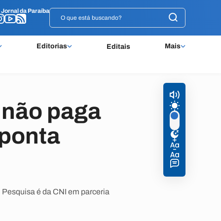
o
o
Jornal da Paraíba
Jornal da Paraíba
Editorias
Mais
Editais
 não paga
aponta
 Pesquisa é da CNI em parceria