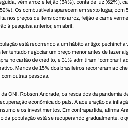
guida, vêm arroz e feijão (64%), conta de luz (62%), c
 (59%). Os combustíveis aparecem em sexto lugar, com
lta nos preços de itens como arroz, feijão e carne ver
o à pesquisa anterior, em abril.
opulação está recorrendo a um hábito antigo: pechincha
m ter tentado negociar um preço menor antes de fazer 
pra no cartão de crédito, e 31% admitiram “comprar fiad
rativo. Menos de 15% dos brasileiros recorreram ao che
 com outras pessoas.
 da CNI, Robson Andrade, os rescaldos da pandemia de
uperação econômica do país. A aceleração da inflação 
nsumo e os investimentos. Em contrapartida, afirma A
io da população está se recuperando gradualmente, o q