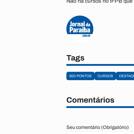
Não há cursos no IFPB que 
Tags
800 PONTOS
CURSOS
DESTAQ
Comentários
Seu comentário (Obrigatório)