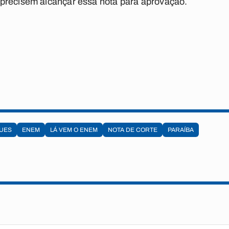
precisem alcançar essa nota para aprovação.
UES
ENEM
LÁ VEM O ENEM
NOTA DE CORTE
PARAÍBA