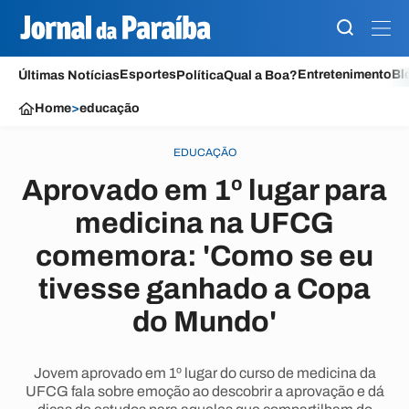
Esportes
Entretenimento
Bl
Últimas Notícias
Política
Qual a Boa?
Home
>
educação
EDUCAÇÃO
Aprovado em 1º lugar para
medicina na UFCG
comemora: 'Como se eu
tivesse ganhado a Copa
do Mundo'
Jovem aprovado em 1º lugar do curso de medicina da
UFCG fala sobre emoção ao descobrir a aprovação e dá