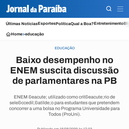
Esportes
Entretenimento
Bl
Últimas Notícias
Política
Qual a Boa?
Home
>
educação
EDUCAÇÃO
Baixo desempenho no
ENEM suscita discussão
de parlamentares na PB
ENEM &eacute; utilizado como crit&eacute;rio de
sele&ccedil;&atilde;o para estudantes que pretendem
concorrer a uma bolsa no Programa Universidade para
Todos (ProUni).