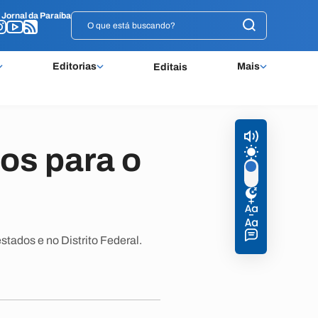
o
o
Jornal da Paraíba
Jornal da Paraíba
Editorias
Mais
Editais
os para o
stados e no Distrito Federal.