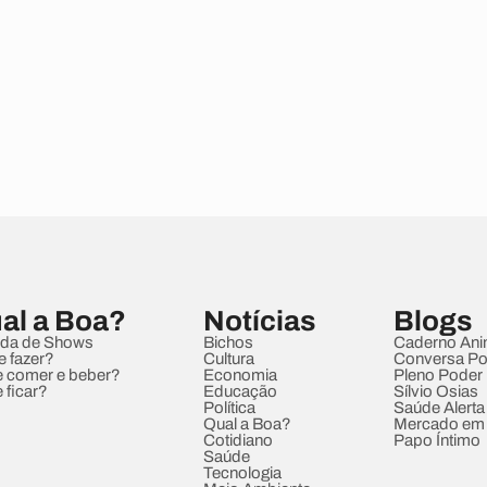
al a Boa?
Notícias
Blogs
da de Shows
Bichos
Caderno Ani
e fazer?
Cultura
Conversa Pol
 comer e beber?
Economia
Pleno Poder
 ficar?
Educação
Sílvio Osias
Política
Saúde Alerta
Qual a Boa?
Mercado em
Cotidiano
Papo Íntimo
Saúde
Tecnologia