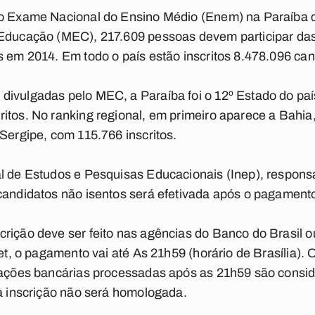
 o Exame Nacional do Ensino Médio (Enem) na Paraíba 
 Educação (MEC), 217.609 pessoas devem participar das
s em 2014. Em todo o país estão inscritos 8.478.096 can
ivulgadas pelo MEC, a Paraíba foi o 12º Estado do paí
itos. No ranking regional, em primeiro aparece a Bahia
 Sergipe, com 115.766 inscritos.
l de Estudos e Pesquisas Educacionais (Inep), responsá
candidatos não isentos será efetivada após o pagamento
rição deve ser feito nas agências do Banco do Brasil 
net, o pagamento vai até As 21h59 (horário de Brasília).
erações bancárias processadas após as 21h59 são consi
 a inscrição não será homologada.