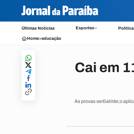
Esportes
Últimas Notícias
Política
Home
>
educação
Cai em 1
As provas ser&atilde;o aplic