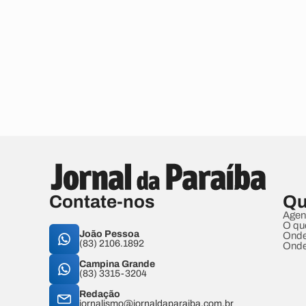
Contate-nos
Qu
Agen
O qu
João Pessoa
Onde
(83) 2106.1892
Onde
Campina Grande
(83) 3315-3204
Redação
jornalismo@jornaldaparaiba.com.br