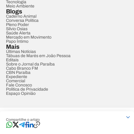
Tecnologia
Meio Ambiente
Blogs
Caderno Animal
Conversa Política
Pleno Poder
Sílvio Osias
Saúde Alerta
Mercado em Movimento
Papo Íntimo
Mais
Últimas Notícias
Tábuas de Marés em João Pessoa
Editais
Sobre o Jornal da Paraíba
Cabo Branco FM
CBN Paraíba
Expediente
Comercial
Fale Conosco
Política de Privacidade
Espaço Opinião
© REDE PARAÍBA DE COMUNICAÇÃO
Compartilhe o artigo
Developed by
Designed by