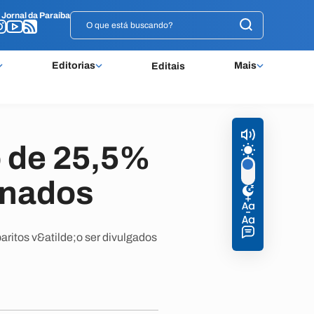
o
o
Jornal da Paraíba
Jornal da Paraíba
Editorias
Mais
Editais
o de 25,5%
inados
ritos v&atilde;o ser divulgados