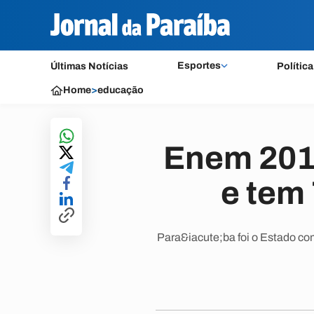
Esportes
Últimas Notícias
Política
Home
>
educação
Enem 2015
e tem
Para&iacute;ba foi o Estado com