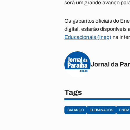
será um grande avanço para 
Os gabaritos oficiais do En
digital, estarão disponíveis 
Educacionais (Inep)
na inter
Jornal da Pa
Tags
BALANÇO
ELEIMINADOS
ENEM