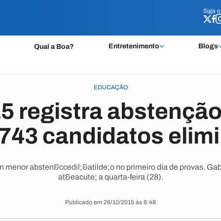
Siga 
Siga 
Entretenimento
Blogs
Qual a Boa?
EDUCAÇÃO
 registra abstençã
 743 candidatos elim
 menor absten&ccedil;&atilde;o no primeiro dia de provas. Gaba
at&eacute; a quarta-feira (28).
Publicado em 26/10/2015 às 8:48