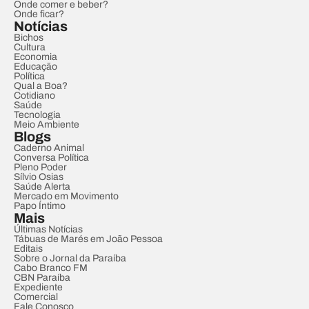
Onde comer e beber?
Onde ficar?
Notícias
Bichos
Cultura
Economia
Educação
Política
Qual a Boa?
Cotidiano
Saúde
Tecnologia
Meio Ambiente
Blogs
Caderno Animal
Conversa Política
Pleno Poder
Sílvio Osias
Saúde Alerta
Mercado em Movimento
Papo Íntimo
Mais
Últimas Notícias
Tábuas de Marés em João Pessoa
Editais
Sobre o Jornal da Paraíba
Cabo Branco FM
CBN Paraíba
Expediente
Comercial
Fale Conosco